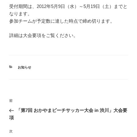
受付期間は、2012年5月9日（水）～5月19日（土）までと
なります。
参加チームが予定数に達した時点で締め切ります。
詳細は大会要項をご覧ください。
カ
お知らせ
テ
ゴ
リ
ー
投
前
前
稿
の
「第7回 おかやまビーチサッカー大会 in 渋川」大会要
ナ
投
項
ビ
稿
ゲ
次
次