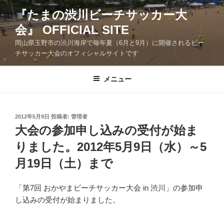
コ
『たまの渋川ビーチサッカー大
ン
会』 OFFICIAL SITE
テ
ン
岡山県玉野市の渋川海岸で毎年夏（6月と9月）に開催されるビー
ツ
チサッカー大会のオフィシャルサイトです
へ
ス
メニュー
キ
ッ
プ
投
2012年5月9日
投稿者:
管理者
稿
大会の参加申し込みの受付が始ま
日:
りました。2012年5月9日（水）～5
月19日（土）まで
「第7回 おかやまビーチサッカー大会 in 渋川」の参加申
し込みの受付が始まりました。