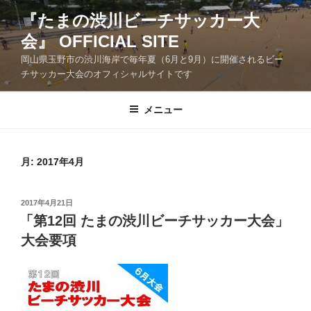
コ
『たまの渋川ビーチサッカー大
ン
会』 OFFICIAL SITE
テ
ン
岡山県玉野市の渋川海岸で毎年夏（6月と9月）に開催されるビー
ツ
チサッカー大会のオフィシャルサイトです
へ
ス
メニュー
キ
ッ
プ
月:
2017年4月
投
2017年4月21日
稿
「第12回 たまの渋川ビーチサッカー大会」
日:
大会要項