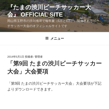
コ
『たまの渋川ビーチサッカー大
ン
会』 OFFICIAL SITE
テ
ン
岡山県玉野市の渋川海岸で毎年夏（6月と9月）に開催されるビー
ツ
チサッカー大会のオフィシャルサイトです
へ
ス
メニュー
キ
ッ
プ
投
2014年5月1日
投稿者:
管理者
稿
「第9回 たまの渋川ビーチサッカー
日:
大会」大会要項
「第9回 たまの渋川ビーチサッカー大会」大会要項が下記
よりダウンロードできます。