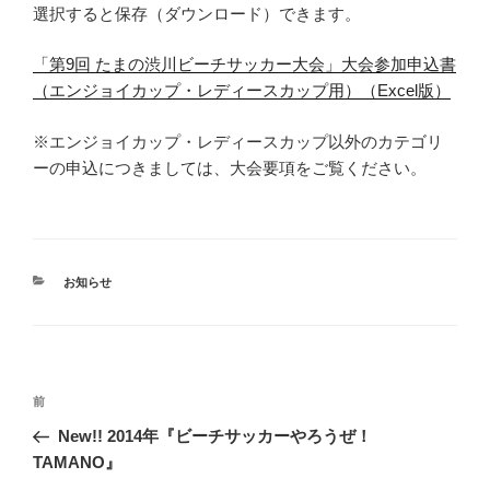
選択すると保存（ダウンロード）できます。
「第9回 たまの渋川ビーチサッカー大会」大会参加申込書
（エンジョイカップ・レディースカップ用）（Excel版）
※エンジョイカップ・レディースカップ以外のカテゴリ
ーの申込につきましては、大会要項をご覧ください。
カ
お知らせ
テ
ゴ
リ
ー
投
前
前
稿
の
New!! 2014年『ビーチサッカーやろうぜ！
ナ
投
TAMANO』
ビ
稿