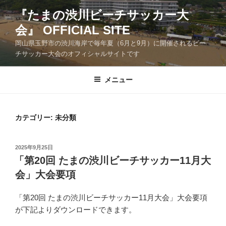
コ
『たまの渋川ビーチサッカー大
ン
会』 OFFICIAL SITE
テ
ン
岡山県玉野市の渋川海岸で毎年夏（6月と9月）に開催されるビー
ツ
チサッカー大会のオフィシャルサイトです
へ
ス
メニュー
キ
ッ
プ
カテゴリー:
未分類
投
2025年9月25日
稿
「第20回 たまの渋川ビーチサッカー11月大
日:
会」大会要項
「第20回 たまの渋川ビーチサッカー11月大会」大会要項
が下記よりダウンロードできます。