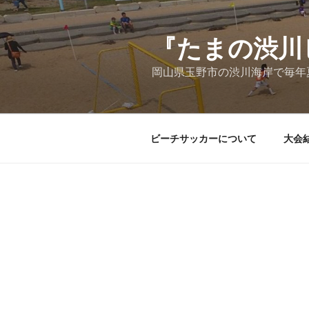
コ
ン
テ
『たまの渋川ビー
ン
岡山県玉野市の渋川海岸で毎年
ツ
へ
ス
キ
ビーチサッカーについて
大会
ッ
プ